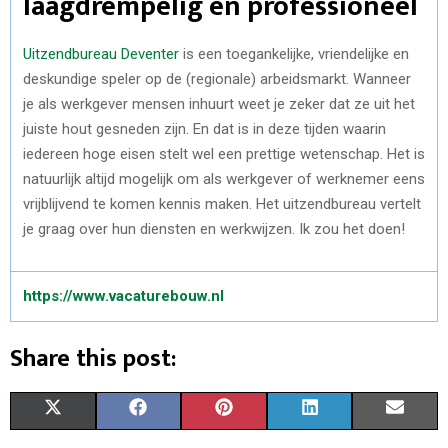
laagdrempelig en professioneel
Uitzendbureau Deventer
is een toegankelijke, vriendelijke en
deskundige speler op de (regionale) arbeidsmarkt. Wanneer
je als werkgever mensen inhuurt weet je zeker dat ze uit het
juiste hout gesneden zijn. En dat is in deze tijden waarin
iedereen hoge eisen stelt wel een prettige wetenschap. Het is
natuurlijk altijd mogelijk om als werkgever of werknemer eens
vrijblijvend te komen kennis maken. Het uitzendbureau vertelt
je graag over hun diensten en werkwijzen. Ik zou het doen!
https://www.vacaturebouw.nl
Share this post:
S
S
S
S
S
X
F
P
L
E
H
H
H
H
H
(
A
I
I
M