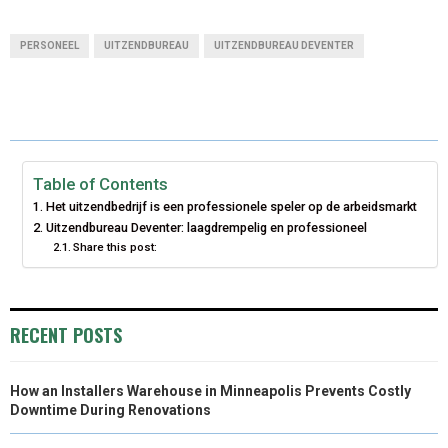
A
A
A
A
A
T
C
N
N
A
PERSONEEL
UITZENDBUREAU
UITZENDBUREAU DEVENTER
R
R
R
R
R
W
E
T
K
I
E
E
E
E
E
I
B
E
E
L
O
O
O
O
O
T
O
R
D
N
N
N
N
N
T
O
E
I
Table of Contents
Het uitzendbedrijf is een professionele speler op de arbeidsmarkt
E
K
S
N
Uitzendbureau Deventer: laagdrempelig en professioneel
Share this post:
R
T
)
RECENT POSTS
How an Installers Warehouse in Minneapolis Prevents Costly
Downtime During Renovations