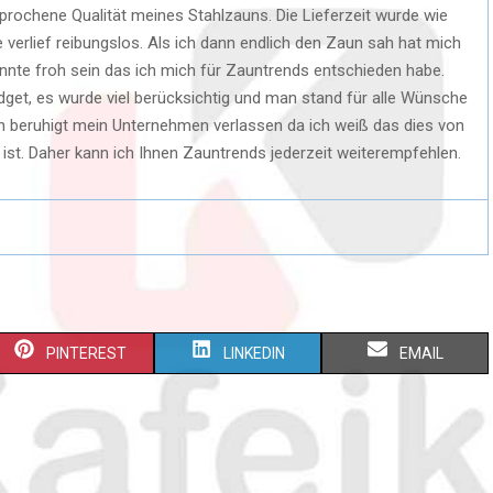
rochene Qualität meines Stahlzauns. Die Lieferzeit wurde wie
verlief reibungslos. Als ich dann endlich den Zaun sah hat mich
onnte froh sein das ich mich für Zauntrends entschieden habe.
get, es wurde viel berücksichtig und man stand für alle Wünsche
n beruhigt mein Unternehmen verlassen da ich weiß das dies von
 ist. Daher kann ich Ihnen Zauntrends jederzeit weiterempfehlen.
S
S
S
PINTEREST
LINKEDIN
EMAIL
H
H
H
A
A
A
R
R
R