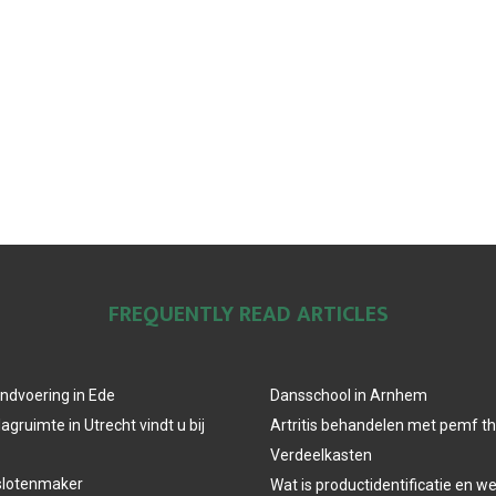
FREQUENTLY READ ARTICLES
ndvoering in Ede
Dansschool in Arnhem
agruimte in Utrecht vindt u bij
Artritis behandelen met pemf t
Verdeelkasten
slotenmaker
Wat is productidentificatie en 