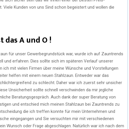
bt. Viele Kunden von uns Sind schon begeistert und wollen die
t das A und O !
zaun für unser Gewerbegrundstück war, wurde ich auf Zauntrends
l und erfahren. Dies sollte sich im späteren Verlauf unserer
 ich mit vielen Firmen über meine Wünsche und Vorstellungen
weiter helfen mit einem neuen Stahlzaun. Entweder war das
schlichtergreifend zu schlecht. Daher war ich zuerst sehr unsicher
ese Unsicherheit sollte schnell verschwinden da mir jegliche
liche Beratungsgespräch. Auch dank der super Beratung von
stigen und entschied mich meinen Stahlzaun bei Zauntrends zu
 Entscheidung die ich treffen konnte für mein Unternehmen und
nsche eingegangen und Sie versuchten mir mit verschiedenen
kein Wunsch oder Frage abgeschlagen. Natürlich war ich nach dem