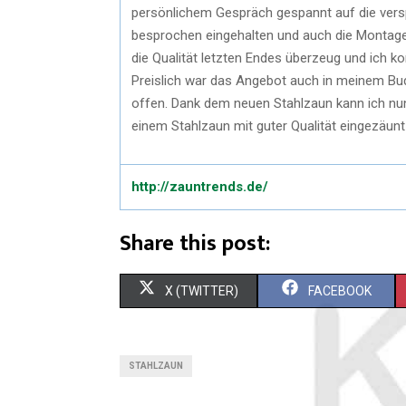
persönlichem Gespräch gespannt auf die versp
besprochen eingehalten und auch die Montage 
die Qualität letzten Endes überzeug und ich k
Preislich war das Angebot auch in meinem Bud
offen. Dank dem neuen Stahlzaun kann ich nu
einem Stahlzaun mit guter Qualität eingezäunt
http://zauntrends.de/
Share this post:
S
S
X (TWITTER)
FACEBOOK
H
H
A
A
STAHLZAUN
R
R