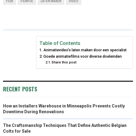
FILM
FILMPJE
LATEN MAKEN
VIDEO
R
R
R
R
R
W
E
T
K
I
E
E
E
E
E
I
B
E
E
L
O
O
O
O
O
T
O
R
D
N
N
N
N
N
T
O
E
I
Table of Contents
Animatievideo’s laten maken door een specialist
E
K
S
N
Goede animatiefilms voor diverse doeleinden
Share this post:
R
T
)
RECENT POSTS
How an Installers Warehouse in Minneapolis Prevents Costly
Downtime During Renovations
The Craftsmanship Techniques That Define Authentic Belgian
Colts for Sale