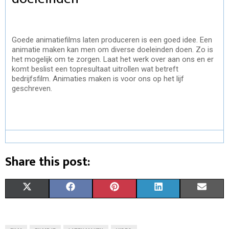
Goede animatiefilms laten produceren is een goed idee. Een
animatie maken kan men om diverse doeleinden doen. Zo is
het mogelijk om te zorgen. Laat het werk over aan ons en er
komt beslist een topresultaat uitrollen wat betreft
bedrijfsfilm. Animaties maken is voor ons op het lijf
geschreven.
Share this post:
S
S
S
S
S
X
F
P
L
E
H
H
H
H
H
(
A
I
I
M
A
A
A
A
A
T
C
N
N
A